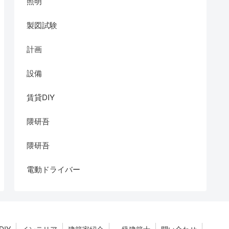
照明
製図試験
計画
設備
賃貸DIY
隈研吾
隈研吾
電動ドライバー
DIY
インテリア
建築家紹介
一級建築士
問い合わせ