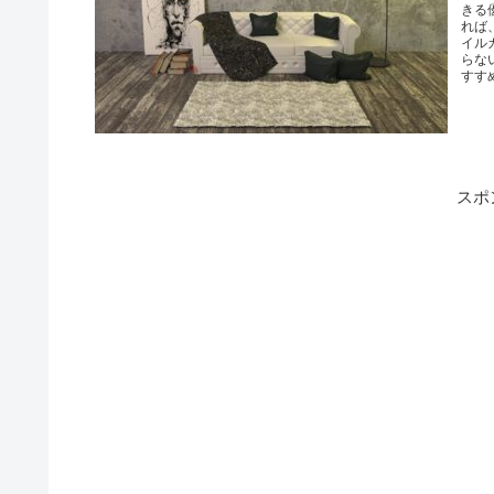
きる
れば
イル
らな
すす
スポ