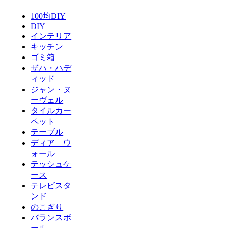
100均DIY
DIY
インテリア
キッチン
ゴミ箱
ザハ・ハデ
ィッド
ジャン・ヌ
ーヴェル
タイルカー
ペット
テーブル
ディア―ウ
ォール
テッシュケ
ース
テレビスタ
ンド
のこぎり
バランスボ