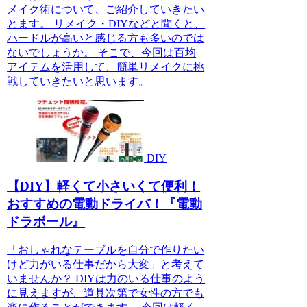
メイク術について、ご紹介していきたい
とます。 リメイク・DIYなどと聞くと、
ハードルが高いと感じる方も多いのでは
ないでしょうか。 そこで、今回は百均
アイテムを活用して、簡単リメイクに挑
戦していきたいと思います。
DIY
【DIY】軽くて小さいくて便利！
おすすめの電動ドライバ！『電動
ドラボール』
「おしゃれなテーブルを自分で作りたい
けど力がいる仕事だから大変」と考えて
いませんか？ DIYは力のいる仕事のよう
に見えますが、道具次第で女性の方でも