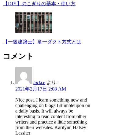
【DIY】のこぎりの基本・使い方
【一級建築士】単一ダクト方式とは
コメント
turkce
より:
2021年2月17日 2:08 AM
Nice post. I learn something new and
challenging on blogs I stumbleupon on
a daily basis. It will always be
interesting to read content from other
writers and practice a little something
from their websites. Karilynn Halsey
Lassiter