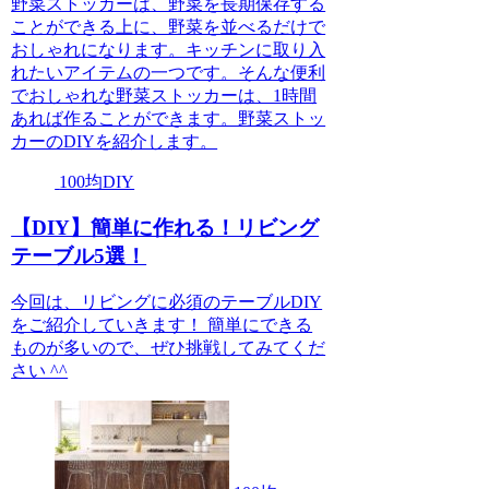
野菜ストッカーは、野菜を長期保存する
ことができる上に、野菜を並べるだけで
おしゃれになります。キッチンに取り入
れたいアイテムの一つです。そんな便利
でおしゃれな野菜ストッカーは、1時間
あれば作ることができます。野菜ストッ
カーのDIYを紹介します。
100均DIY
【DIY】簡単に作れる！リビング
テーブル5選！
今回は、リビングに必須のテーブルDIY
をご紹介していきます！ 簡単にできる
ものが多いので、ぜひ挑戦してみてくだ
さい ^^