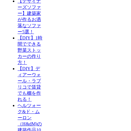
【デザイナ
ーズソファ
ー】建築家
が作るお洒
落なソファ
ー5選！
【DIY】1時
間でできる
野菜ストッ
カーの作り
方！
【DIY】デ
ィアーウォ
ール・ラブ
リコで賃貸
でも棚を作
れる！
ヘルツォー
ク&ド・ム
ーロン
（H&dM)の
建築作品10