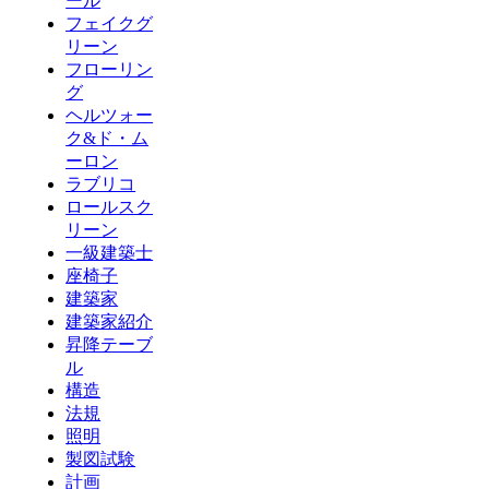
ール
フェイクグ
リーン
フローリン
グ
ヘルツォー
ク&ド・ム
ーロン
ラブリコ
ロールスク
リーン
一級建築士
座椅子
建築家
建築家紹介
昇降テーブ
ル
構造
法規
照明
製図試験
計画